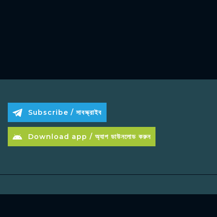
Subscribe / সাবস্ক্রাইব
Download app / অ্যাপ ডাউনলোড করুন