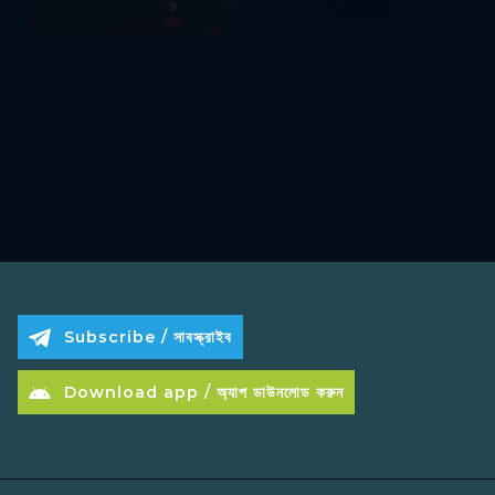
Subscribe / সাবস্ক্রাইব
Download app / অ্যাপ ডাউনলোড করুন