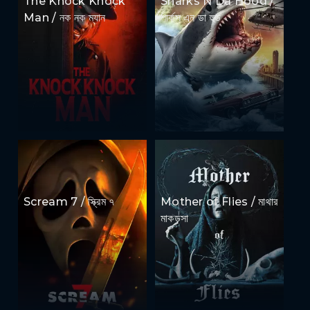
The Knock Knock
Sharks N Da Hood /
Man / নক নক ম্যান
শার্কস এন ডা হুড
Scream 7 / স্ক্রিম ৭
Mother of Flies / মাথার
মাকড়সা