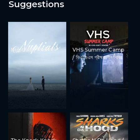
Suggestions
Nuptials / নিউজীয়াহ
VHS Summer Camp
/ ভিএইচএস গ্রীষ্মকালীন শিবির