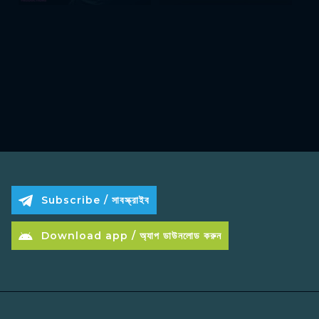
Subscribe / সাবস্ক্রাইব
Download app / অ্যাপ ডাউনলোড করুন