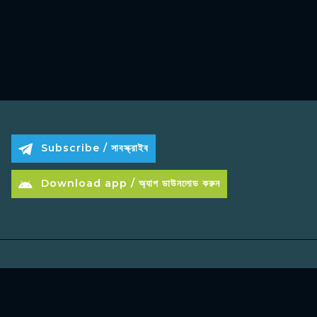
Subscribe / সাবস্ক্রাইব
Download app / অ্যাপ ডাউনলোড করুন