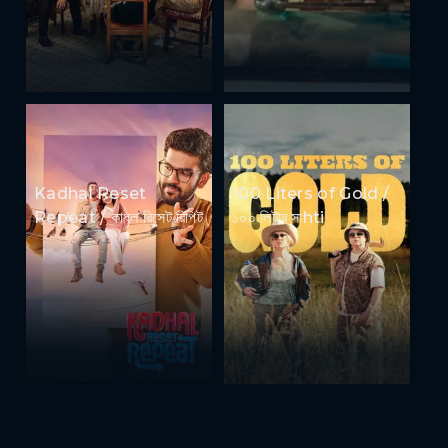
Kadhal Reset
100 Liters of Gold /
Repeat / কাধল রিসেট রিপিট
১০০ লিটার সাhti