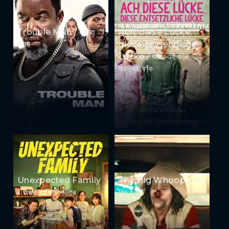
Trouble Man / ট্রাবল
Ach, diese Lücke,
ম্যান
diese entsetzliche
Lücke / আহ, এই ফাঁক, এই
ভয়ঙ্কর ফাঁক
Unexpected Family
The Big Whoop / দ্য
/ অপ্রত্যাশিত পরিবার
বিগ হুপ