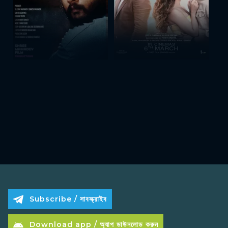
Subscribe / সাবস্ক্রাইব
Download app / অ্যাপ ডাউনলোড করুন