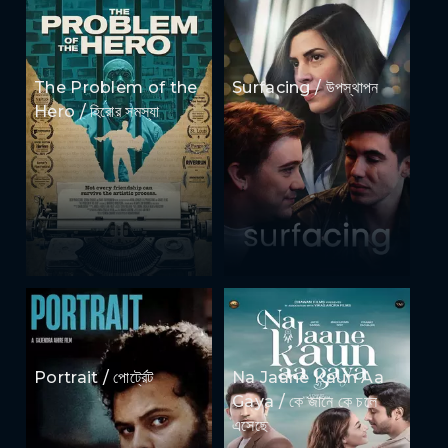
The Problem of the
Surfacing / উপস্থাপন
Hero / হিরোর সমস্যা
Portrait / পোর্ট্রেট
Na Jaane Kaun Aa
Gaya / কে জানে কে চলে
এসেছে