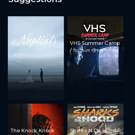
Nuptials / নিউজীয়াহ
VHS Summer Camp
/ ভিএইচএস গ্রীষ্মকালীন শিবির
The Knock Knock
Sharks N Da Hood /