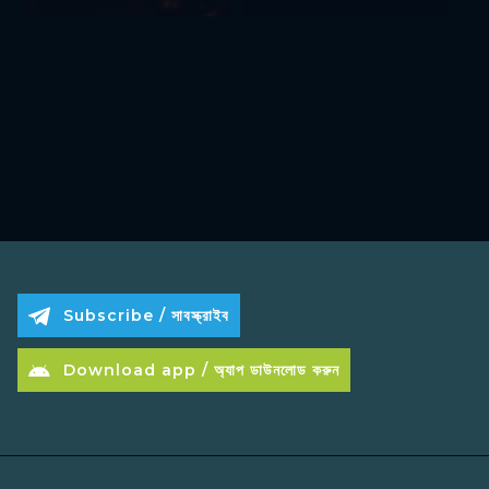
Subscribe / সাবস্ক্রাইব
Download app / অ্যাপ ডাউনলোড করুন