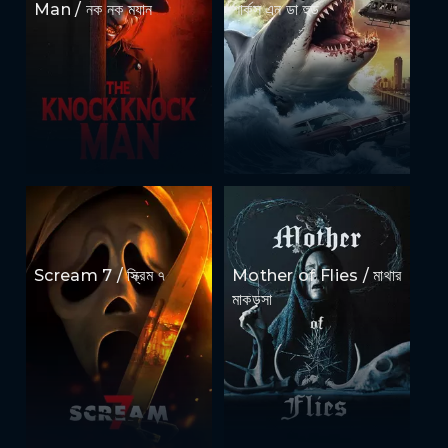
Man / নক নক ম্যান
শার্কস এন ডা হুড
Scream 7 / স্ক্রিম ৭
Mother of Flies / মাথার
মাকড়সা