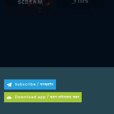
Subscribe / সাবস্ক্রাইব
Download app / অ্যাপ ডাউনলোড করুন