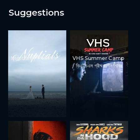
Suggestions
Nuptials / নিউজীয়াহ
VHS Summer Camp
/ ভিএইচএস গ্রীষ্মকালীন শিবির