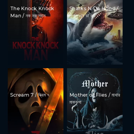
The Knock Knock
Sharks N Da Hood /
Man / নক নক ম্যান
শার্কস এন ডা হুড
Scream 7 / স্ক্রিম ৭
Mother of Flies / মাথার
মাকড়সা