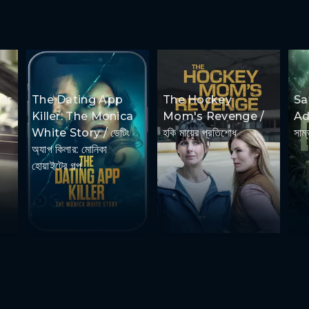
er
The Dating App
The Hockey
S
Killer: The Monica
Mom's Revenge /
Ad
White Story / ডেটিং
হকি মায়ের প্রতিশোধ
সাম্
অ্যাপ কিলার: মোনিকা
হোয়াইটের গল্প