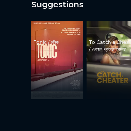
Suggestions
Tonic / টনিক
To Catch a Cheat
/ একজন প্রতারককে ধরা