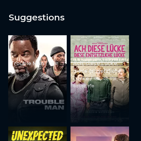
Suggestions
Trouble Man / ট্রাবল
Ach, diese Lücke,
ম্যান
diese entsetzliche
Lücke / আহ, এই ফাঁক, এই
ভয়ঙ্কর ফাঁক