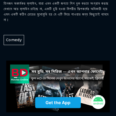
তিনজন অকার্যকর ক্লাউন, যারা এমন একটি জগতে গিগ বুক করতে সংগ্রাম করছে
যেখানে আর ক্লাউন চাইছে না, একটি চুরি হওয়া মিশরীয় শিল্পকর্মের অধিকারী হয়ে
এমন একটি কঠিন চোরের মুখোমুখি হয় যে এটি ফিরে পাওয়ার জন্য কিছুতেই থামবে
না।
Comedy