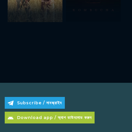
Subscribe / সাবস্ক্রাইব
Download app / অ্যাপ ডাউনলোড করুন