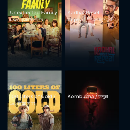
Unexpected Family
Kadhal Reset
/ অপ্রত্যাশিত পরিবার
Repeat / কাধল রিসেট রিপিট
100 Liters of Gold /
Kombucha / কম্বুচা
১০০ লিটার সাhti