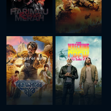
Vijaynagar'er Hirey /
The Wrecking Crew
বিজয়নগরের হীরে
/ দ্যা ওয়্রেকিং ক্রু