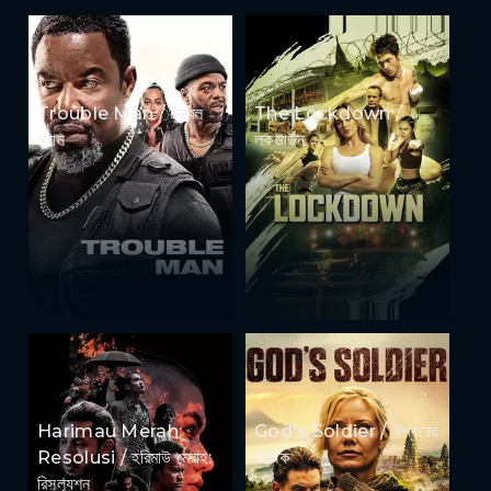
Trouble Man / ট্রাবল
The Lockdown /
ম্যান
লকডাউন
Harimau Merah:
God's Soldier / ঈশ্বরের
Resolusi / হরিমাউ মেরাহ:
সৈনিক
রিসল্যুশন