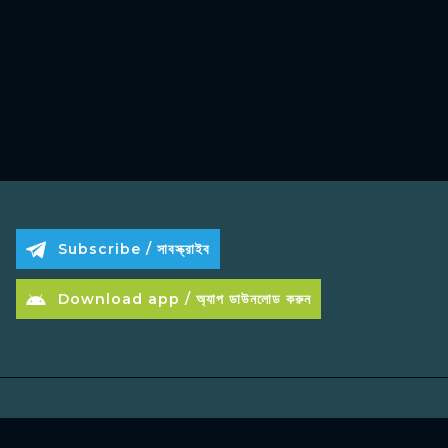
Subscribe / সাবস্ক্রাইব
Download app / অ্যাপ ডাউনলোড করুন