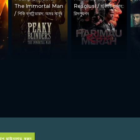
The Immortal Man
Resolusi / হরিমাউ মেরাহ:
/ পিকি ব্লাইন্ডারস: অমর মানুষ
রিসল্যুশন
প ডাউনলোড করুন