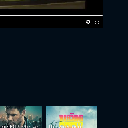
ime 101 / অপরাধ ১০১
The Wrecking