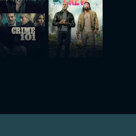
Crew / দ্যা ওয়্রেকিং ক্রু