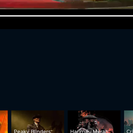
Peaky Blinders:
Harimau Merah:
Cr