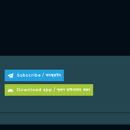
Subscribe / সাবস্ক্রাইব
Download app / অ্যাপ ডাউনলোড করুন