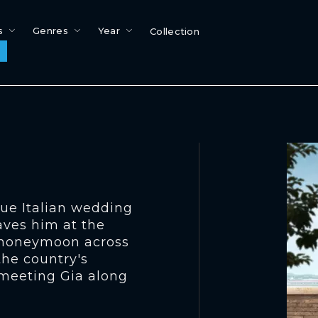
s
Genres
Year
Collection
que Italian wedding
aves him at the
d honeymoon across
the country's
 meeting Gia along