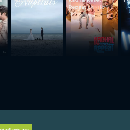
a
Nuptials / নিউজীয়াহ
Kadhal Reset
IN
ে
Repeat / কাধল রিসেট
রিপিট