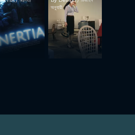
ERTIA / অচলতা
By Design / ডিজাইন
অনুযায়ী