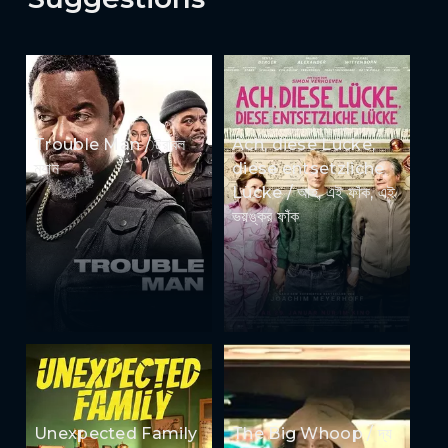
Trouble Man / ট্রাবল
Ach, diese Lücke,
ম্যান
diese entsetzliche
Lücke / আহ, এই ফাঁক, এই
ভয়ঙ্কর ফাঁক
Unexpected Family
The Big Whoop / দ্য