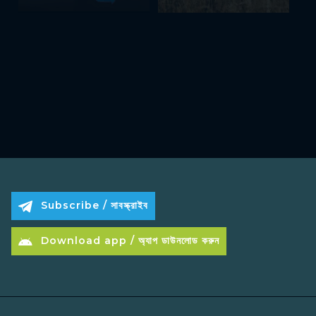
Subscribe / সাবস্ক্রাইব
Download app / অ্যাপ ডাউনলোড করুন