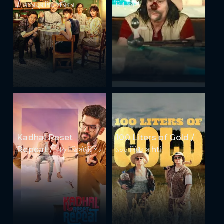
/ অপ্রত্যাশিত পরিবার
বিগ হুপ
Kadhal Reset
100 Liters of Gold /
Repeat / কাধল রিসেট রিপিট
১০০ লিটার সাhti