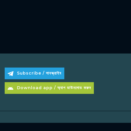
Subscribe / সাবস্ক্রাইব
Download app / অ্যাপ ডাউনলোড করুন