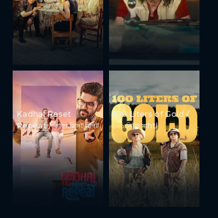
Kadhal Reset
100 Liters of Gold /
Repeat / কাধল রিসেট রিপিট
১০০ লিটার সাhti