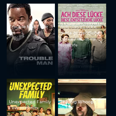
Trouble Man / ট্রাবল
Ach, diese Lücke,
ম্যান
diese entsetzliche
Lücke / আহ, এই ফাঁক, এই
ভয়ঙ্কর ফাঁক
Unexpected Family
The Big Whoop / দ্য
/ অপ্রত্যাশিত পরিবার
বিগ হুপ