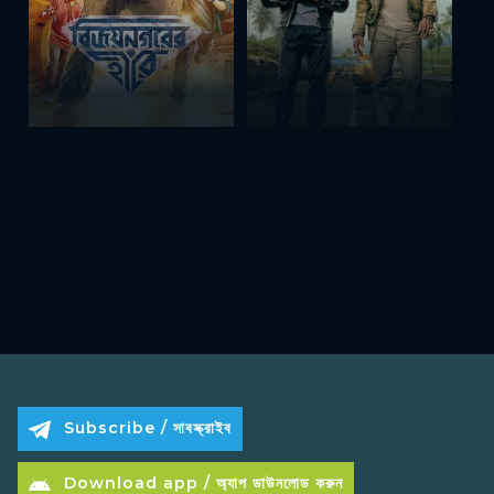
Subscribe / সাবস্ক্রাইব
Download app / অ্যাপ ডাউনলোড করুন