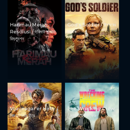
Harimau Merah:
God's Soldier / ঈশ্বরের
Resolusi / হরিমাউ মেরাহ:
সৈনিক
রিসল্যুশন
Vijaynagar'er Hirey /
The Wrecking Crew
বিজয়নগরের হীরে
/ দ্যা ওয়্রেকিং ক্রু