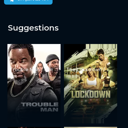
Suggestions
Trouble Man / ট্রাবল
The Lockdown /
ম্যান
লকডাউন