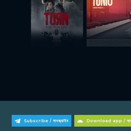
Subscribe / সাবস্ক্রাইব
Download app / অ্যা