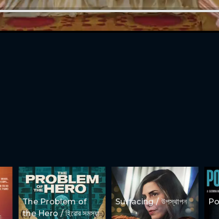
The Problem of
Surfacing / উপস্থাপন
Por
the Hero / হিরোর সমস্যা