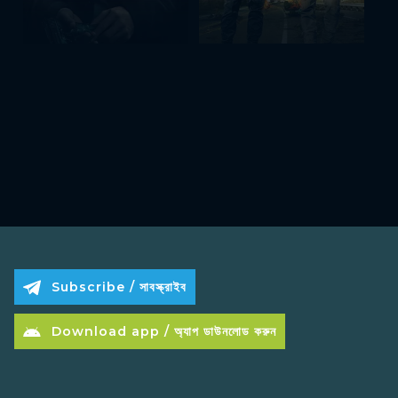
Subscribe / সাবস্ক্রাইব
Download app / অ্যাপ ডাউনলোড করুন