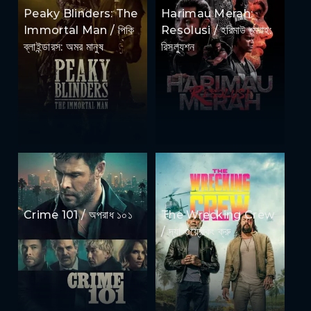
Peaky Blinders: The
Harimau Merah:
Immortal Man / পিকি
Resolusi / হরিমাউ মেরাহ:
ব্লাইন্ডারস: অমর মানুষ
রিসল্যুশন
Crime 101 / অপরাধ ১০১
The Wrecking Crew
/ দ্যা ওয়্রেকিং ক্রু