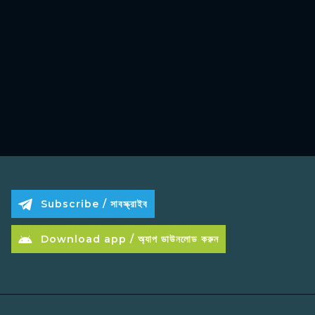
Subscribe / সাবস্ক্রাইব
Download app / অ্যাপ ডাউনলোড করুন