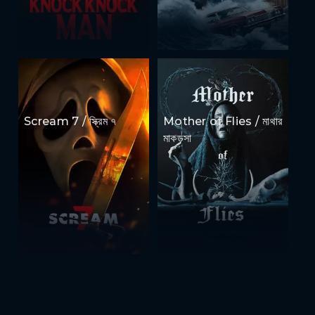
Scream 7 / স্ক্রিম ৭
Mother of Flies / মাথার
মাকড়সা