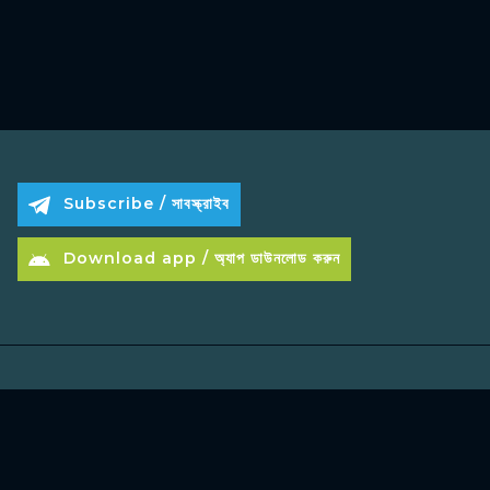
Subscribe / সাবস্ক্রাইব
Download app / অ্যাপ ডাউনলোড করুন