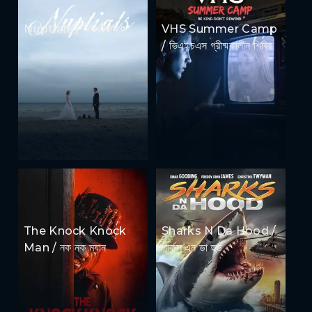
Nuptials / নিউজীয়াহ
VHS Summer Camp
/ ভিএইচএস গ্রীষ্মকালীন শিবির
The Knock Knock
Sharks N Da Hood /
Man / নক নক ম্যান
শার্কস এন ডা হুড