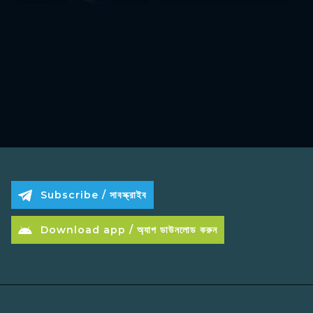
Subscribe / সাবস্ক্রাইব
Download app / অ্যাপ ডাউনলোড করুন