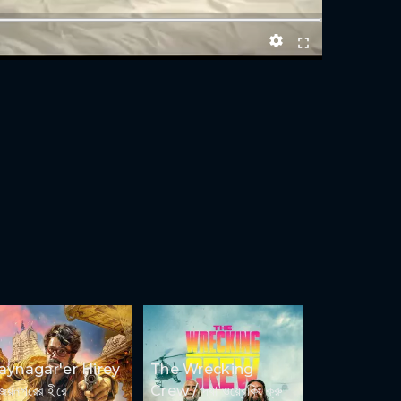
jaynagar'er Hirey
The Wrecking
িজয়নগরের হীরে
Crew / দ্যা ওয়্রেকিং ক্রু