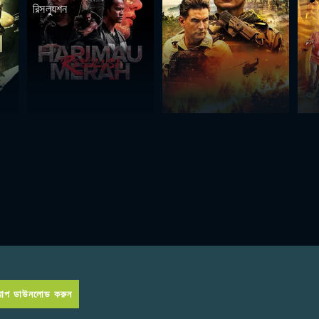
রিসল্যুশন
প ডাউনলোড করুন