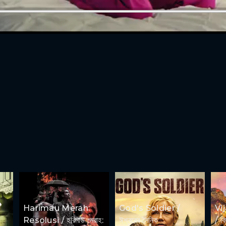
Harimau Merah:
God's Soldier /
Vi
Resolusi / হরিমাউ মেরাহ:
ঈশ্বরের সৈনিক
/ ব