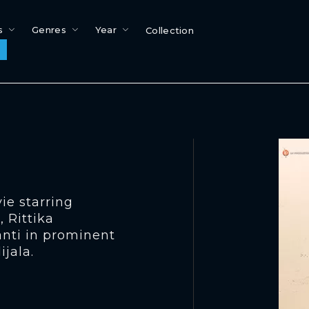
s
Genres
Year
Collection
ie starring
 Rittika
nti in prominent
ijala.