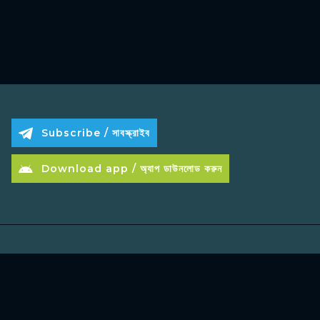
Subscribe / সাবস্ক্রাইব
Download app / অ্যাপ ডাউনলোড করুন