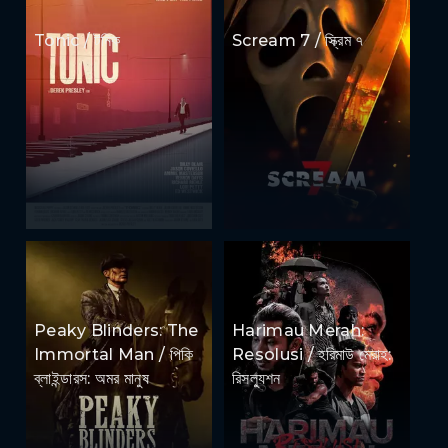
Tonic / টনিক
Scream 7 / স্ক্রিম ৭
Peaky Blinders: The
Harimau Merah:
Immortal Man / পিকি
Resolusi / হরিমাউ মেরাহ:
ব্লাইন্ডারস: অমর মানুষ
রিসল্যুশন