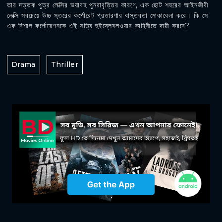
তার দত্তক পুত্র লেক্সির ভয়াবহ পুনরাবৃত্তির কারণে, এক ছোট শহরের আইনজীবী
লেক্সি সবচেয়ে উচ্চ স্তরের কর্পোরেট প্রতারণার বাস্তবতা মোকাবেলা করে। কি সে
এক বিশাল কর্পোরেশনকে এই সত্যি হুইস্লেবলওয়ার কাহিনীতে দায়ী করবে?
Drama
Thriller