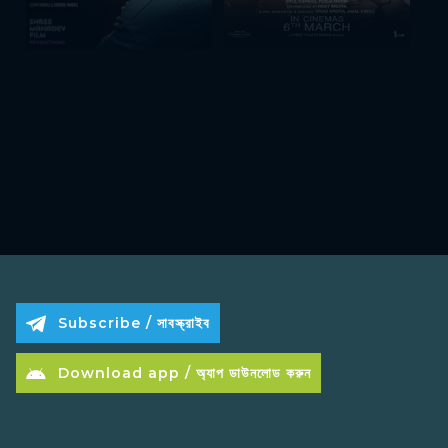
Subscribe / সাবস্ক্রাইব
Download app / অ্যাপ ডাউনলোড করুন