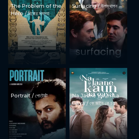
The Problem of the
Surfacing / উপস্থাপন
Hero / হিরোর সমস্যা
Portrait / পোর্ট্রেট
Na Jaane Kaun Aa
Gaya / কে জানে কে চলে
এসেছে