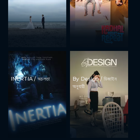
INERTIA / অচলতা
By Design / ডিজাইন
অনুযায়ী