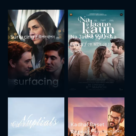
Surfacing / উপস্থাপন
Na Jaane Kaun Aa
Gaya / কে জানে কে চলে
এসেছে
Nuptials / নিউজীয়াহ
Kadhal Reset
Repeat / কাধল রিসেট রিপিট