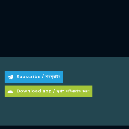
Subscribe / সাবস্ক্রাইব
Download app / অ্যাপ ডাউনলোড করুন