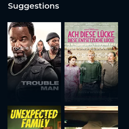
Suggestions
Trouble Man / ট্রাবল
Ach, diese Lücke,
ম্যান
diese entsetzliche
Lücke / আহ, এই ফাঁক, এই
ভয়ঙ্কর ফাঁক