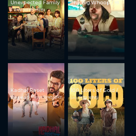
Unexpected Family
The Big Whoop / দ্য
/ অপ্রত্যাশিত পরিবার
বিগ হুপ
Kadhal Reset
100 Liters of Gold /
Repeat / কাধল রিসেট রিপিট
১০০ লিটার সাhti