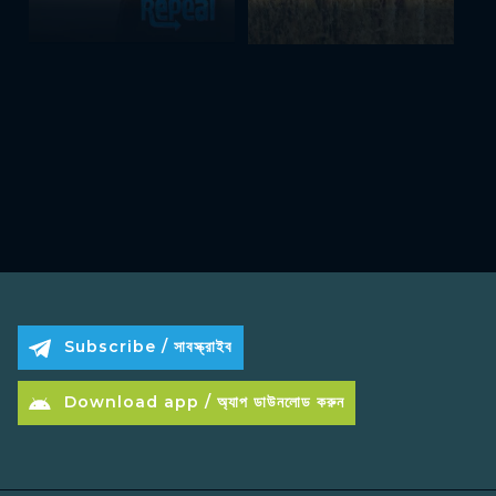
Subscribe / সাবস্ক্রাইব
Download app / অ্যাপ ডাউনলোড করুন