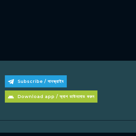
Subscribe / সাবস্ক্রাইব
Download app / অ্যাপ ডাউনলোড করুন