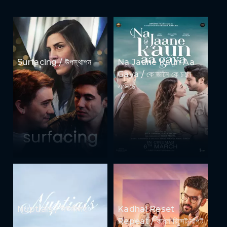
Surfacing / উপস্থাপন
Na Jaane Kaun Aa
Gaya / কে জানে কে চলে
এসেছে
Nuptials / নিউজীয়াহ
Kadhal Reset
Repeat / কাধল রিসেট রিপিট