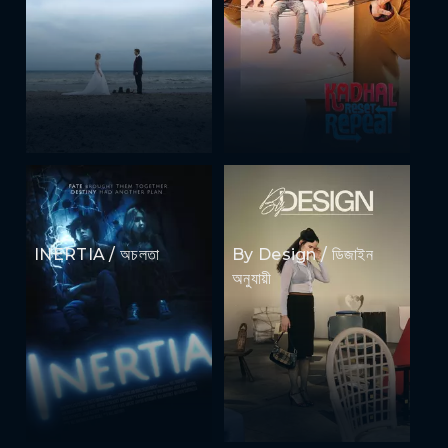
INERTIA / অচলতা
By Design / ডিজাইন
অনুযায়ী