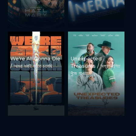
We're All Gonna Die
Unexpected
/ আমরা সবাই মরতে চলেছি
Treasures / অপ্রত্যাশিত
খুঁজে পাওয়া