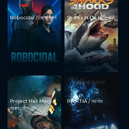
Robocidal / রোবোকিডাল
Sharks N Da Hood /
শার্কস এন ডা হুড
Project Hail Mary /
INERTIA / অচলতা
প্রকল্প হেইল মেরি