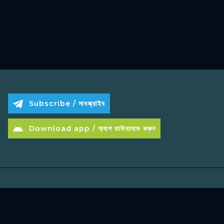
Subscribe / সাবস্ক্রাইব
Download app / অ্যাপ ডাউনলোড করুন