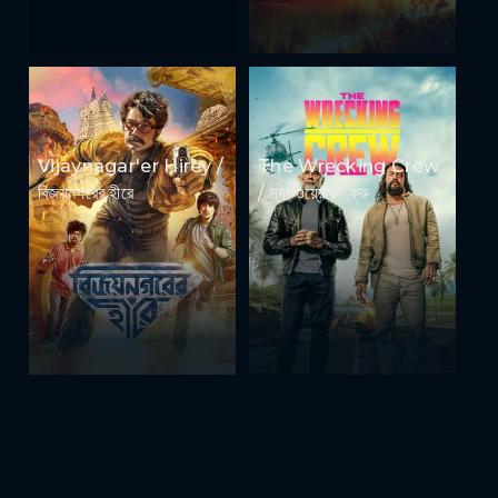
Vijaynagar'er Hirey /
The Wrecking Crew
বিজয়নগরের হীরে
/ দ্যা ওয়্রেকিং ক্রু