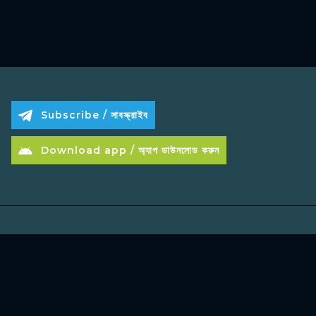
Subscribe / সাবস্ক্রাইব
Download app / অ্যাপ ডাউনলোড করুন