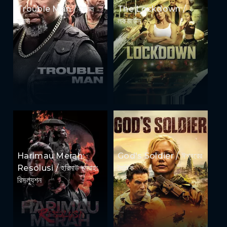
Trouble Man / ট্রাবল
The Lockdown /
ম্যান
লকডাউন
Harimau Merah:
God's Soldier / ঈশ্বরের
Resolusi / হরিমাউ মেরাহ:
সৈনিক
রিসল্যুশন