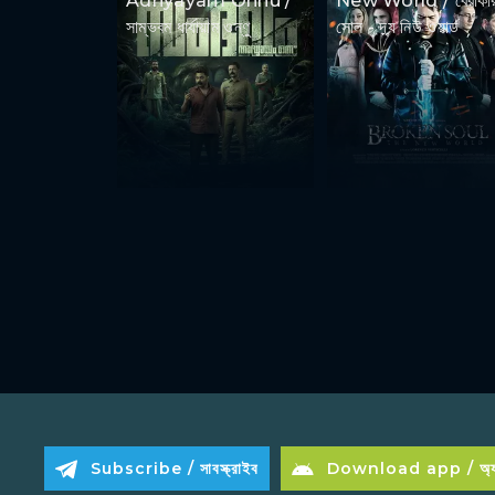
Adhyayam Onnu /
New World / ব্রোকা
সাম্ভবম ধার্যায়াম ওন্ণু
সোল - দ্য নিউ ওয়ার্ল্ড
Subscribe / সাবস্ক্রাইব
Download app / অ্যা