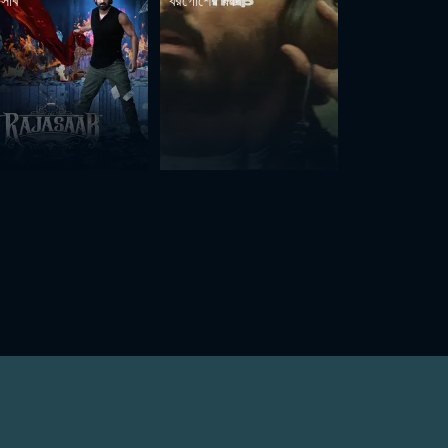
াসাব
খরগোশের ফাঁদ