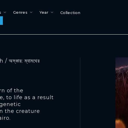
s
Genres
Year
Collection
স্কার: ম্যামথের
rn of the
 to life as a result
 genetic
n the creature
iro.