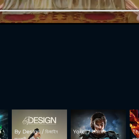
e
By Design / ডিজাইন
Yoroï / ইয়োরোই
Th