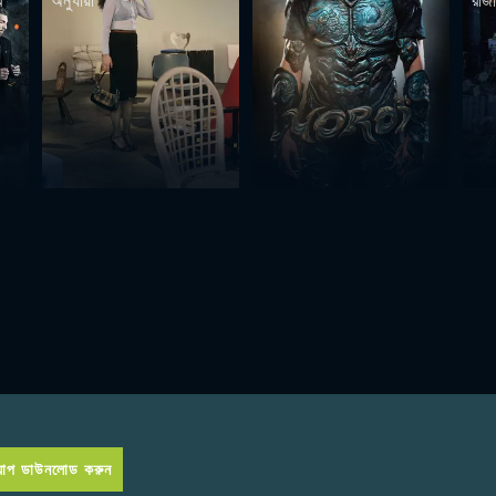
র
অনুযায়ী
রাজ
প ডাউনলোড করুন