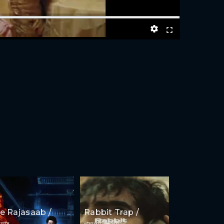
e Rajasaab /
Rabbit Trap /