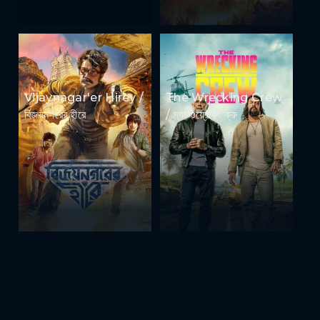
Vijaynagar'er Hirey /
The Wrecking Crew
বিজয়নগরের হীরে
/ দ্যা ওয়্রেকিং ক্রু