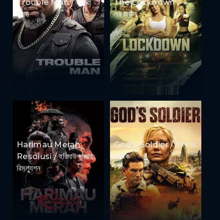
Trouble Man / ট্রাবল
The Lockdown /
ম্যান
লকডাউন
Harimau Merah:
God's Soldier / ঈশ্বরের
Resolusi / হরিমাউ মেরাহ:
সৈনিক
রিসল্যুশন