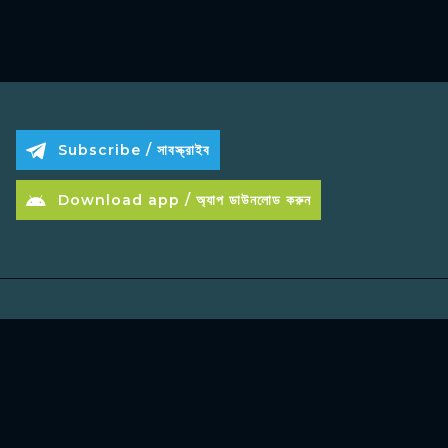
Subscribe / সাবস্ক্রাইব
Download app / অ্যাপ ডাউনলোড করুন