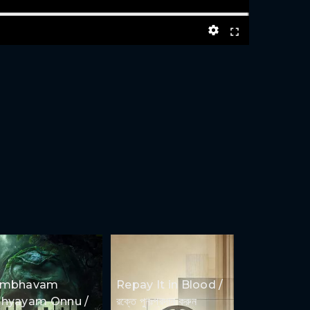
ambhavam
Repay It in Blood /
hyayam Onnu /
রক্তে পুনঃপ্রদান করুন