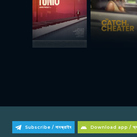
Subscribe / সাবস্ক্রাইব
Download app / অ্যা