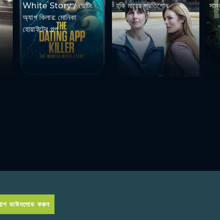
White Story / ডেটিং
হকি মায়ের প্রতিশোধ
সাম্
অ্যাপ কিলার: মোনিকা
হোয়াইটের গল্প
প ডাউনলোড করুন