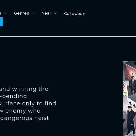
s
Genres
Year
Collection
 and winning the
d-bending
urface only to find
new enemy who
t dangerous heist