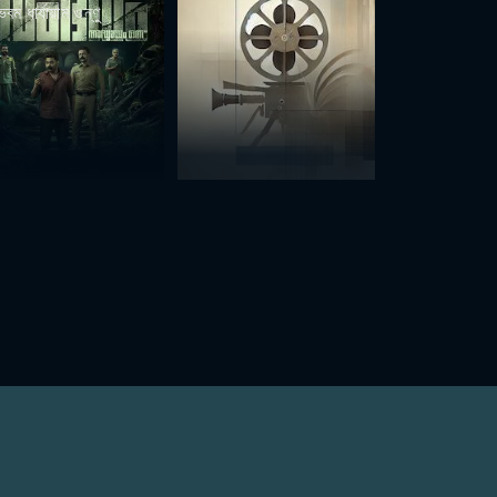
ভবম ধার্যায়াম ওন্ণু