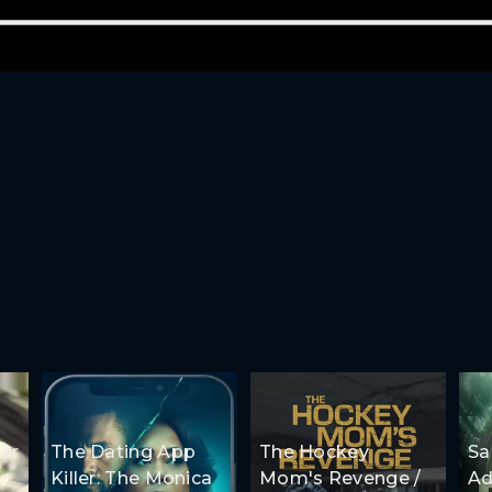
er
The Dating App
The Hockey
S
Killer: The Monica
Mom's Revenge /
Ad