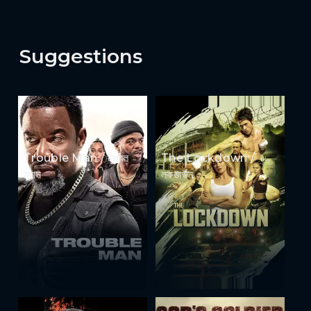
Suggestions
Trouble Man / ট্রাবল
The Lockdown /
ম্যান
লকডাউন