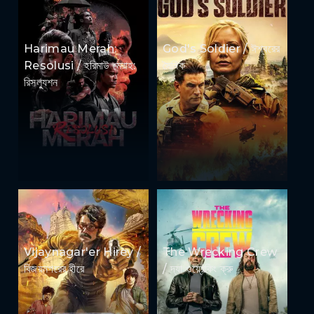
Harimau Merah:
God's Soldier / ঈশ্বরের
Resolusi / হরিমাউ মেরাহ:
সৈনিক
রিসল্যুশন
Vijaynagar'er Hirey /
The Wrecking Crew
বিজয়নগরের হীরে
/ দ্যা ওয়্রেকিং ক্রু