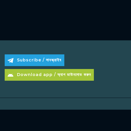
Subscribe / সাবস্ক্রাইব
Download app / অ্যাপ ডাউনলোড করুন