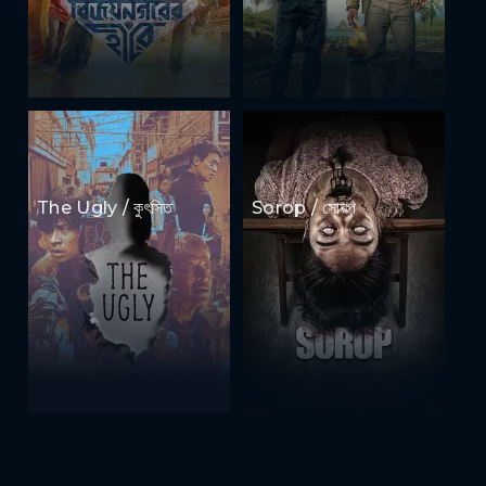
The Ugly / কুৎসিত
Sorop / সোরপ