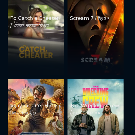
To Catch a Cheater
Scream 7 / স্ক্রিম ৭
/ একজন প্রতারককে ধরা
Vijaynagar'er Hirey /
The Wrecking Crew
বিজয়নগরের হীরে
/ দ্যা ওয়্রেকিং ক্রু