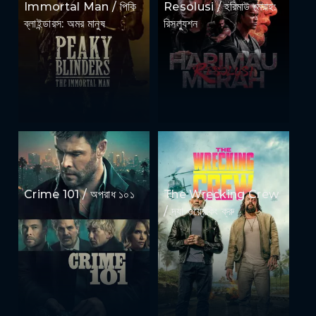
Immortal Man / পিকি
Resolusi / হরিমাউ মেরাহ:
ব্লাইন্ডারস: অমর মানুষ
রিসল্যুশন
Crime 101 / অপরাধ ১০১
The Wrecking Crew
/ দ্যা ওয়্রেকিং ক্রু