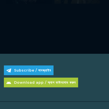
Subscribe / সাবস্ক্রাইব
Download app / অ্যাপ ডাউনলোড করুন