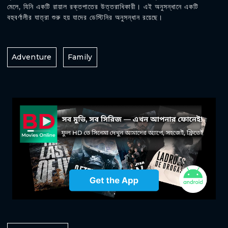
মেলে, যিনি একটি রায়াল রক্তপাতের উত্তরাধিকারী। এই অনুসন্ধানে একটি
বহুবর্ণালীর যাত্রা শুরু হয় যাদের ডেস্টিনির অনুসন্ধান রয়েছে।
Adventure
Family