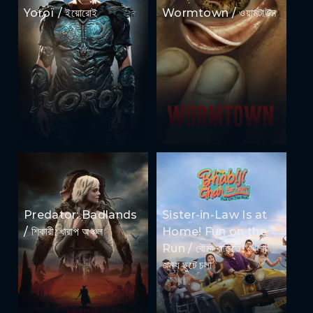
Yoroï / ইয়োরোই
Wormtown / ওয়ার্মটাউন
Predator: Badlands
Sister-in-Law Is at
/ শিকারী: খারাপ অঞ্চল
Home! Fun on the
Run / বৌমা বাড়িতে! খেলার
জন্য ছুটে চলা