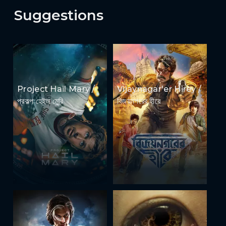
Suggestions
Project Hail Mary /
Vijaynagar'er Hirey /
প্রকল্প হেইল মেরি
বিজয়নগরের হীরে