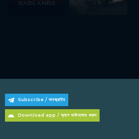
Subscribe / সাবস্ক্রাইব
Download app / অ্যাপ ডাউনলোড করুন