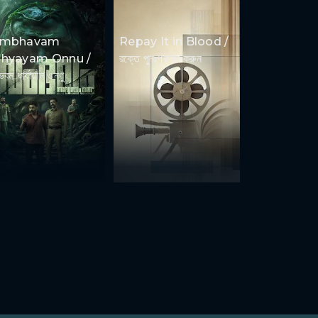
ambhavam
Repay It in Blood /
hyayam Onnu /
রক্তে পুনঃপ্রদান করুন
ভবম ধার্যায়াম ওন্ণু