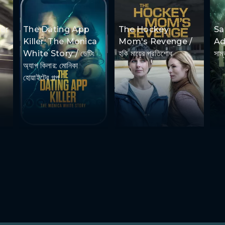
er
The Dating App
The Hockey
S
Killer: The Monica
Mom's Revenge /
Ad
White Story / ডেটিং
হকি মায়ের প্রতিশোধ
সাম্
অ্যাপ কিলার: মোনিকা
হোয়াইটের গল্প