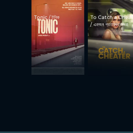
Tonic / টনিক
To Catch a Cheat
/ একজন প্রতারককে ধরা