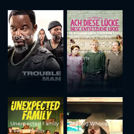
Trouble Man / ট্রাবল
Ach, diese Lücke,
ম্যান
diese entsetzliche
Lücke / আহ, এই ফাঁক, এই
ভয়ঙ্কর ফাঁক
Unexpected Family
The Big Whoop / দ্য
/ অপ্রত্যাশিত পরিবার
বিগ হুপ