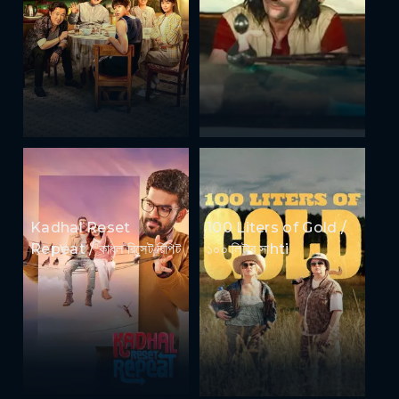
Kadhal Reset
100 Liters of Gold /
Repeat / কাধল রিসেট রিপিট
১০০ লিটার সাhti