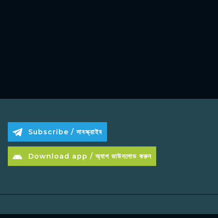
Subscribe / সাবস্ক্রাইব
Download app / অ্যাপ ডাউনলোড করুন