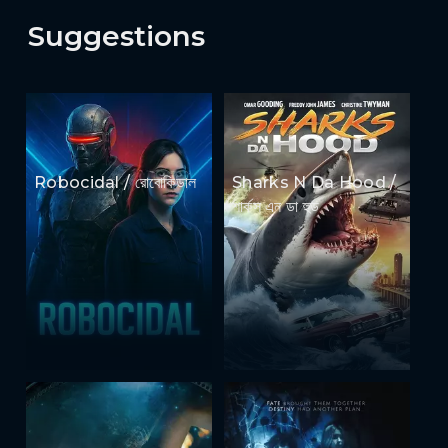
Suggestions
Robocidal / রোবোকিডাল
Sharks N Da Hood /
শার্কস এন ডা হুড