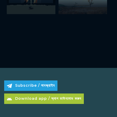
Subscribe / সাবস্ক্রাইব
Download app / অ্যাপ ডাউনলোড করুন