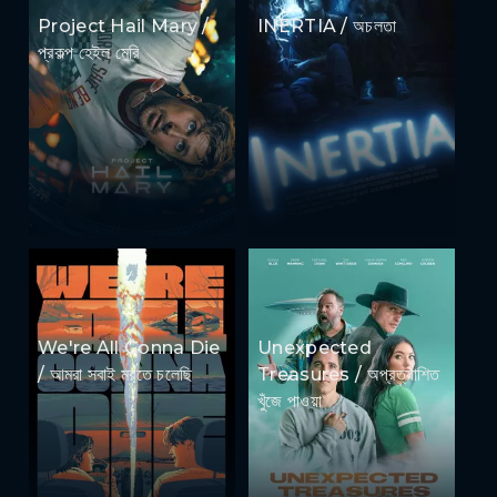
Project Hail Mary /
INERTIA / অচলতা
প্রকল্প হেইল মেরি
We're All Gonna Die
Unexpected
/ আমরা সবাই মরতে চলেছি
Treasures / অপ্রত্যাশিত
খুঁজে পাওয়া