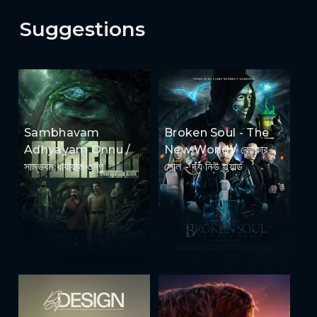
Suggestions
Sambhavam
Broken Soul - The
Adhyayam Onnu /
New World / ব্রোকার
সাম্ভবম ধার্যায়াম ওন্ণু
সোল - দ্য নিউ ওয়ার্ল্ড