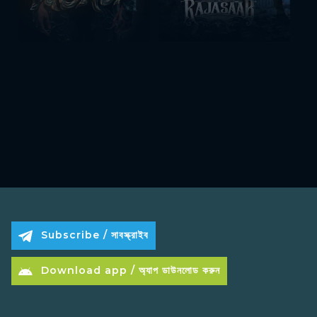
Subscribe / সাবস্ক্রাইব
Download app / অ্যাপ ডাউনলোড করুন