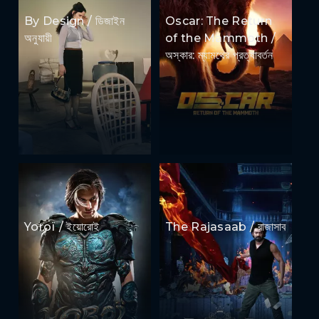
By Design / ডিজাইন
Oscar: The Return
অনুযায়ী
of the Mammoth /
অস্কার: ম্যামথের প্রত্যাবর্তন
Yoroï / ইয়োরোই
The Rajasaab / রাজাসাব