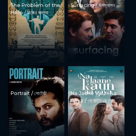
The Problem of the
Surfacing / উপস্থাপন
Hero / হিরোর সমস্যা
Portrait / পোর্ট্রেট
Na Jaane Kaun Aa
Gaya / কে জানে কে চলে
এসেছে