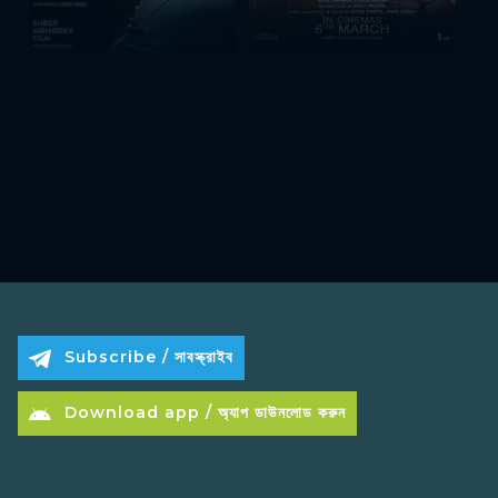
Subscribe / সাবস্ক্রাইব
Download app / অ্যাপ ডাউনলোড করুন