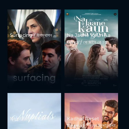
Surfacing / উপস্থাপন
Na Jaane Kaun Aa
Gaya / কে জানে কে চলে
এসেছে
Nuptials / নিউজীয়াহ
Kadhal Reset
Repeat / কাধল রিসেট রিপিট