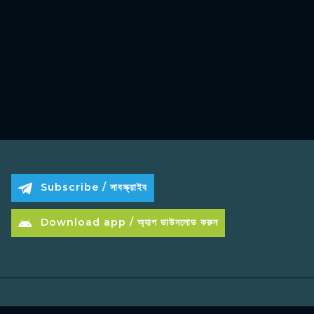
Subscribe / সাবস্ক্রাইব
Download app / অ্যাপ ডাউনলোড করুন