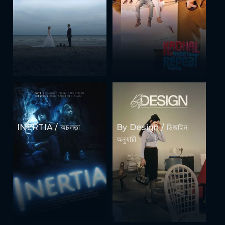
INERTIA / অচলতা
By Design / ডিজাইন
অনুযায়ী