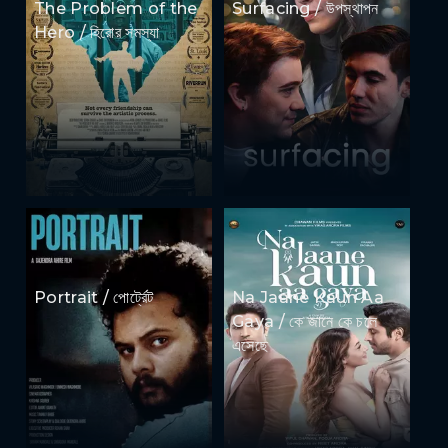
The Problem of the
Surfacing / উপস্থাপন
Hero / হিরোর সমস্যা
Portrait / পোর্ট্রেট
Na Jaane Kaun Aa
Gaya / কে জানে কে চলে
এসেছে