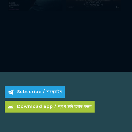
Subscribe / সাবস্ক্রাইব
Download app / অ্যাপ ডাউনলোড করুন