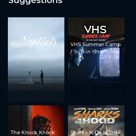
Nuptials / নিউজীয়াহ
VHS Summer Camp
/ ভিএইচএস গ্রীষ্মকালীন শিবির
The Knock Knock
Sharks N Da Hood /