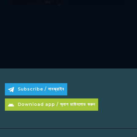
Subscribe / সাবস্ক্রাইব
Download app / অ্যাপ ডাউনলোড করুন