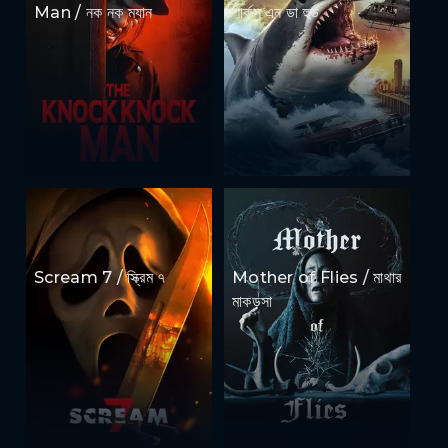
Man / নক নক ম্যান
শার্কস এন ডা হুড
Scream 7 / স্ক্রিম ৭
Mother of Flies / মাথার
মাকড়সা