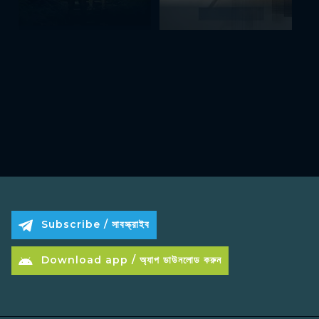
Subscribe / সাবস্ক্রাইব
Download app / অ্যাপ ডাউনলোড করুন