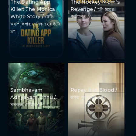
The Dating App
The Hockey Mom's
Killer: The Monica
Revenge / হকি মায়ের
White Story / ডেটিং
প্রতিশোধ
অ্যাপ কিলার: মোনিকা হোয়াইটের
গল্প
Sambhavam
Repay It in Blood /
Adhyayam Onnu /
রক্তে পুনঃপ্রদান করুন
সাম্ভবম ধার্যায়াম ওন্ণু