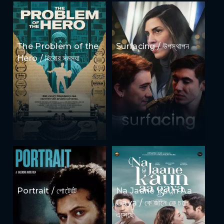
The Problem of the
Surfacing / উপস্থাপন
Hero / হিরোর সমস্যা
Portrait / পোর্ট্রেট
Na Jaane Kaun Aa
Gaya / কে জানে কে চলে
এসেছে