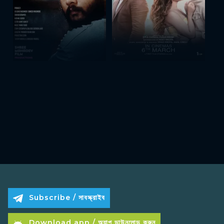
Subscribe / সাবস্ক্রাইব
Download app / অ্যাপ ডাউনলোড করুন