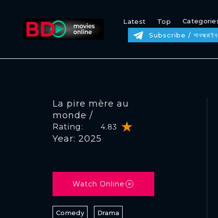
Categorie
Latest
Top
Subscribe / সাবস্ক্রাইব
La pire mère au
monde /
Rating:
4.83
Year: 2025
Watch Online
Comedy
Drama