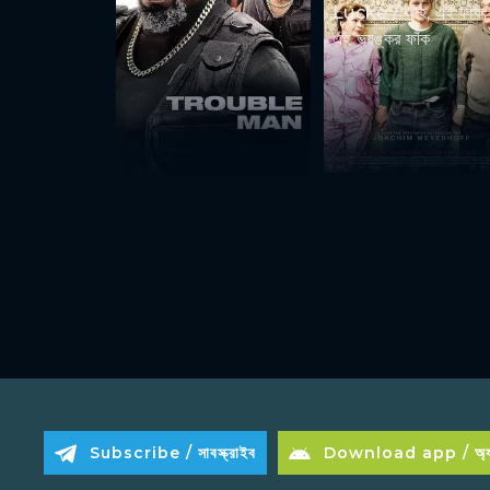
Lücke / আহ, এই ফাঁক,
এই ভয়ঙ্কর ফাঁক
Subscribe / সাবস্ক্রাইব
Download app / অ্যা