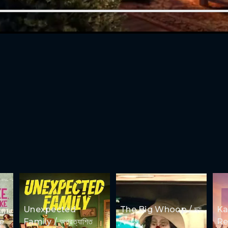
Unexpected
The Big Whoop / দ্য
Ka
e
Family / অপ্রত্যাশিত
বিগ হুপ
Rep