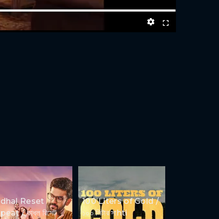
dhal Reset
100 Liters of Gold /
eat / কাধল রিসেট
১০০ লিটার সাhti