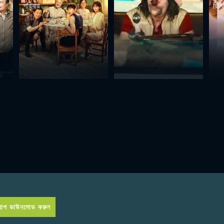
পরিবার
রিপি
প ডাউনলোড করুন