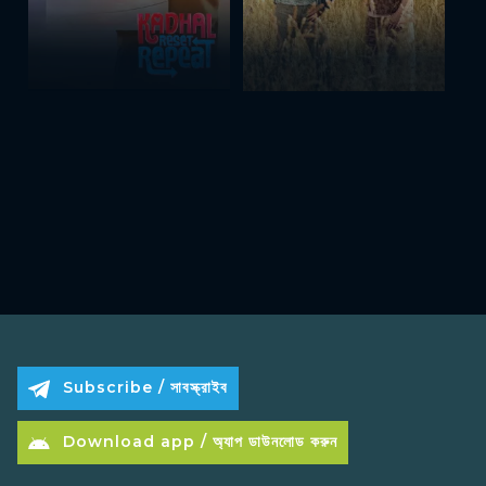
Subscribe / সাবস্ক্রাইব
Download app / অ্যাপ ডাউনলোড করুন