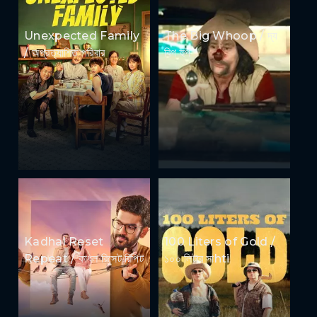
Unexpected Family
The Big Whoop / দ্য
/ অপ্রত্যাশিত পরিবার
বিগ হুপ
Kadhal Reset
100 Liters of Gold /
Repeat / কাধল রিসেট রিপিট
১০০ লিটার সাhti