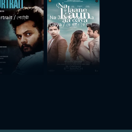
trait / পোর্ট্রেট
Na Jaane Kaun Aa
Gaya / কে জানে কে চলে
এসেছে