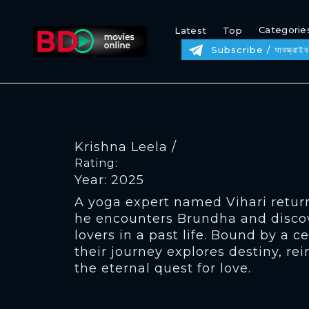
Categorie
Latest
Top
Subscribe / সাবস্ক্রাইব
Krishna Leela /
Rating:
Year: 2025
A yoga expert named Vihari return
he encounters Brundha and disco
lovers in a past life. Bound by a c
their journey explores destiny, re
the eternal quest for love.