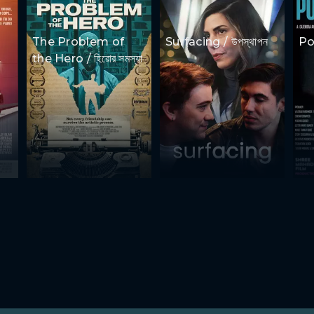
The Problem of
Surfacing / উপস্থাপন
Por
the Hero / হিরোর সমস্যা