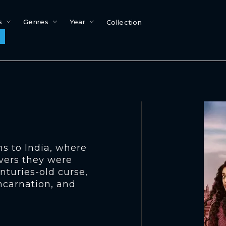
s
Genres
Year
Collection
s to India, where
vers they were
enturies-old curse,
incarnation, and