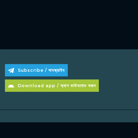
Subscribe / সাবস্ক্রাইব
Download app / অ্যাপ ডাউনলোড করুন