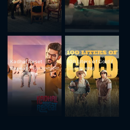
Kadhal Reset
100 Liters of Gold /
Repeat / কাধল রিসেট রিপিট
১০০ লিটার সাhti