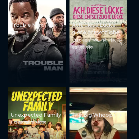
Trouble Man / ট্রাবল
Ach, diese Lücke,
ম্যান
diese entsetzliche
Lücke / আহ, এই ফাঁক, এই
ভয়ঙ্কর ফাঁক
Unexpected Family
The Big Whoop / দ্য
/ অপ্রত্যাশিত পরিবার
বিগ হুপ